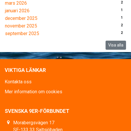
mars 2026
2
januari 2026
1
december 2025
1
november 2025
2
september 2025
2
Visa alla
VIKTIGA LÄNKAR
Kontakta oss
Mer information om cookies
SVENSKA 9ER-FÖRBUNDET
Morabergsvägen 17
SE-133 33 Saltsjöbaden