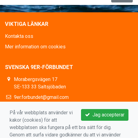
VIKTIGA LÄNKAR
Kontakta oss
Mer information om cookies
SVENSKA 9ER-FÖRBUNDET
Morabergsvägen 17
SE-133 33 Saltsjöbaden
9er.forbundet@gmail.com
https://www.facebook.com/9erSweden
På vår webbplats använder vi
Jag accepterar
kakor (cookies) för att
webbplatsen ska fungera på ett bra sätt för dig.
Genom att surfa vidare godkänner du att vi använder