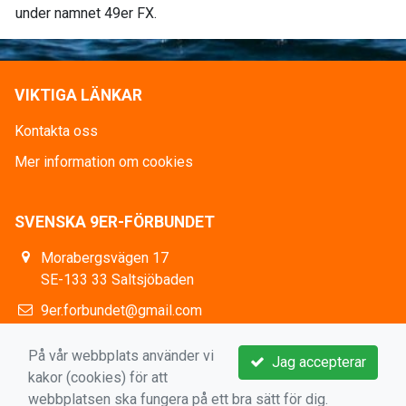
under namnet 49er FX.
VIKTIGA LÄNKAR
Kontakta oss
Mer information om cookies
SVENSKA 9ER-FÖRBUNDET
Morabergsvägen 17
SE-133 33 Saltsjöbaden
9er.forbundet@gmail.com
https://www.facebook.com/9erSweden
På vår webbplats använder vi
Jag accepterar
kakor (cookies) för att
webbplatsen ska fungera på ett bra sätt för dig.