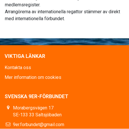
medlemsregister.
Arrangörerna av internationella regattor stämmer av direkt
med internationella förbundet.
VIKTIGA LÄNKAR
Kontakta oss
Mer information om cookies
SVENSKA 9ER-FÖRBUNDET
Morabergsvägen 17
SE-133 33 Saltsjöbaden
9er.forbundet@gmail.com