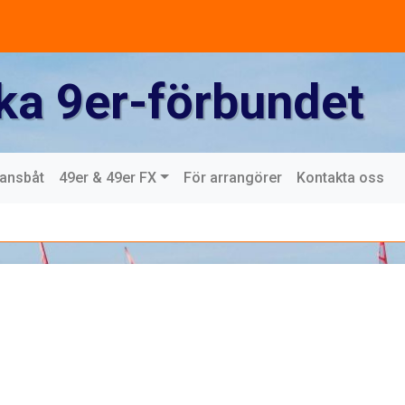
ka 9er-förbundet
mansbåt
49er & 49er FX
För arrangörer
Kontakta oss