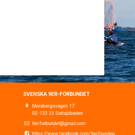
SVENSKA 9ER-FÖRBUNDET
Morabergsvägen 17
SE-133 33 Saltsjöbaden
9er.forbundet@gmail.com
https://www.facebook.com/9erSweden