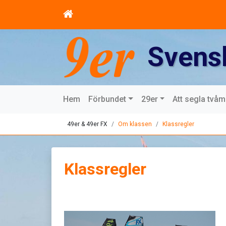
Svens
Hem
Förbundet
29er
Att segla två
49er & 49er FX
Om klassen
Klassregler
Klassregler