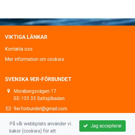
VIKTIGA LÄNKAR
Kontakta oss
Mer information om cookies
SVENSKA 9ER-FÖRBUNDET
Morabergsvägen 17
SE-133 33 Saltsjöbaden
9er.forbundet@gmail.com
https://www.facebook.com/9erSweden
På vår webbplats använder vi
Jag accepterar
kakor (cookies) för att