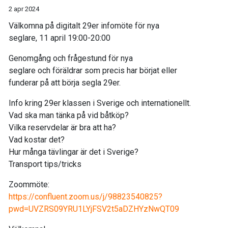
2 apr 2024
Välkomna på digitalt 29er infomöte för nya
seglare, 11 april 19:00-20:00
Genomgång och frågestund för nya
seglare och föräldrar som precis har börjat eller
funderar på att börja segla 29er.
Info kring 29er klassen i Sverige och internationellt.
Vad ska man tänka på vid båtköp?
Vilka reservdelar är bra att ha?
Vad kostar det?
Hur många tävlingar är det i Sverige?
Transport tips/tricks
Zoommöte:
https://confluent.zoom.us/j/98823540825?
pwd=UVZRS09YRU1LYjFSV2t5aDZHYzNwQT09