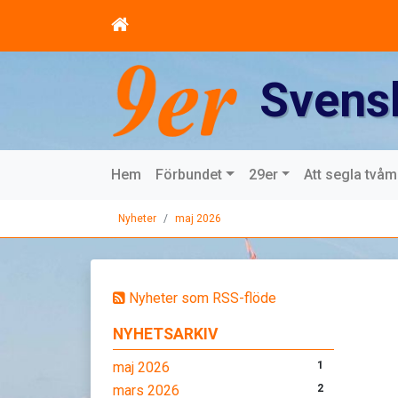
Svens
Hem
Förbundet
29er
Att segla två
Nyheter
maj 2026
Nyheter som RSS-flöde
NYHETSARKIV
maj 2026
1
mars 2026
2