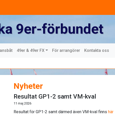
ka 9er-förbundet
mansbåt
49er & 49er FX
För arrangörer
Kontakta oss
Nyheter
Resultat GP1-2 samt VM-kval
11 maj 2026
Resultat för GP1-2 samt därmed även VM-kval finns
här