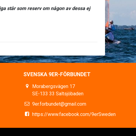
riga står som reserv om någon av dessa ej
SVENSKA 9ER-FÖRBUNDET
Morabergsvägen 17
SE-133 33 Saltsjöbaden
9er.forbundet@gmail.com
https://www.facebook.com/9erSweden