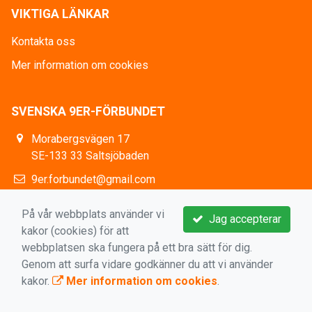
VIKTIGA LÄNKAR
Kontakta oss
Mer information om cookies
SVENSKA 9ER-FÖRBUNDET
Morabergsvägen 17
SE-133 33 Saltsjöbaden
9er.forbundet@gmail.com
https://www.facebook.com/9erSweden
På vår webbplats använder vi
Jag accepterar
kakor (cookies) för att
webbplatsen ska fungera på ett bra sätt för dig.
Genom att surfa vidare godkänner du att vi använder
kakor.
Mer information om cookies
.