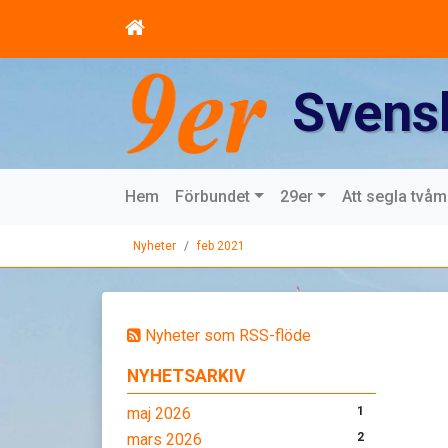
Svens
Hem
Förbundet
29er
Att segla två
Nyheter
feb 2021
Nyheter som RSS-flöde
NYHETSARKIV
maj 2026
1
mars 2026
2