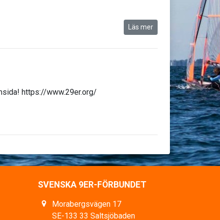
Läs mer
emsida! https://www.29er.org/
SVENSKA 9ER-FÖRBUNDET
Morabergsvägen 17
SE-133 33 Saltsjöbaden