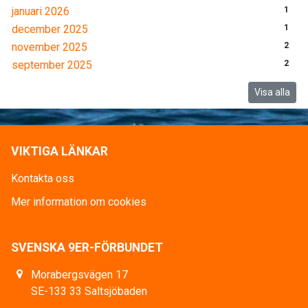
januari 2026
1
december 2025
1
november 2025
2
september 2025
2
Visa alla
VIKTIGA LÄNKAR
Kontakta oss
Mer information om cookies
SVENSKA 9ER-FÖRBUNDET
Morabergsvägen 17
SE-133 33 Saltsjöbaden