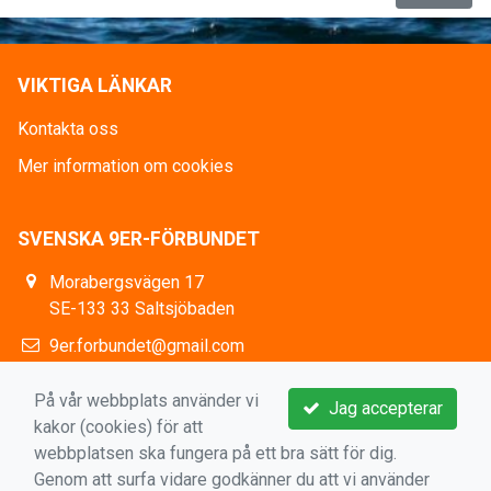
VIKTIGA LÄNKAR
Kontakta oss
Mer information om cookies
SVENSKA 9ER-FÖRBUNDET
Morabergsvägen 17
SE-133 33 Saltsjöbaden
9er.forbundet@gmail.com
https://www.facebook.com/9erSweden
På vår webbplats använder vi
Jag accepterar
kakor (cookies) för att
webbplatsen ska fungera på ett bra sätt för dig.
Genom att surfa vidare godkänner du att vi använder