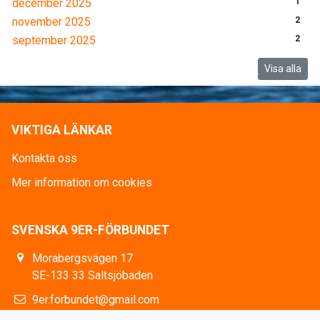
december 2025
1
november 2025
2
september 2025
2
Visa alla
VIKTIGA LÄNKAR
Kontakta oss
Mer information om cookies
SVENSKA 9ER-FÖRBUNDET
Morabergsvägen 17
SE-133 33 Saltsjöbaden
9er.forbundet@gmail.com