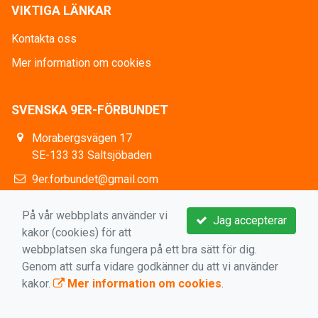
VIKTIGA LÄNKAR
Kontakta oss
Mer information om cookies
SVENSKA 9ER-FÖRBUNDET
Morabergsvägen 17
SE-133 33 Saltsjöbaden
9er.forbundet@gmail.com
https://www.facebook.com/9erSweden
På vår webbplats använder vi
Jag accepterar
kakor (cookies) för att
webbplatsen ska fungera på ett bra sätt för dig.
Genom att surfa vidare godkänner du att vi använder
kakor.
Mer information om cookies
.