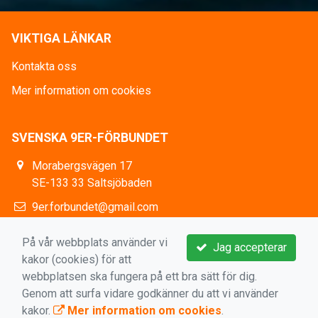
VIKTIGA LÄNKAR
Kontakta oss
Mer information om cookies
SVENSKA 9ER-FÖRBUNDET
Morabergsvägen 17
SE-133 33 Saltsjöbaden
9er.forbundet@gmail.com
https://www.facebook.com/9erSweden
På vår webbplats använder vi
Jag accepterar
kakor (cookies) för att
webbplatsen ska fungera på ett bra sätt för dig.
Genom att surfa vidare godkänner du att vi använder
kakor.
Mer information om cookies
.