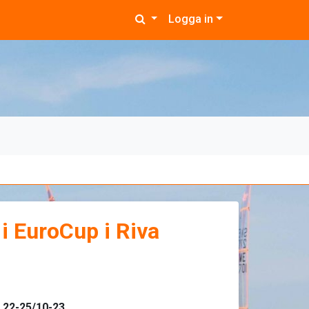
Logga in
i EuroCup i Riva
l 22-25/10-23