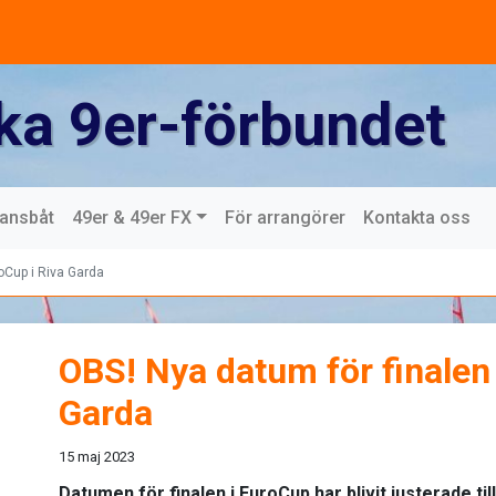
ka 9er-förbundet
mansbåt
49er & 49er FX
För arrangörer
Kontakta oss
oCup i Riva Garda
OBS! Nya datum för finalen 
Garda
15 maj 2023
Datumen för finalen i EuroCup har blivit justerade til