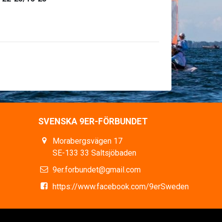
SVENSKA 9ER-FÖRBUNDET
Morabergsvägen 17
SE-133 33 Saltsjöbaden
9er.forbundet@gmail.com
https://www.facebook.com/9erSweden